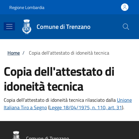
Salta al contenuto principale
Skip to footer content
Regione Lombardia
Comune di Trenzano
Briciole di pane
Home
/
Copia dell'attestato di idoneità tecnica
Copia dell'attestato di
idoneità tecnica
Copia dell'attestato di idoneità tecnica rilasciato dalla
Unione
Italiana Tiro a Segno
(
Legge 18/04/1975, n. 110, art. 31
).
Comune di Trenzano