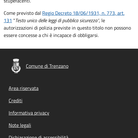
stupefacenti.
Come previsto dal
Regio Decreto 18/06/1931, n. 773
, art.
131
"
Testo unico delle leggi di pubblica sicurezza"
, l
e
autorizzazioni di polizia previste in questo titolo non possono
essere concesse a chi è incapace di obbligarsi.
Comune di Trenzano
Footer menu
Area riservata
Crediti
Informativa privacy
Note legali
Dichiarazione di accessibilità