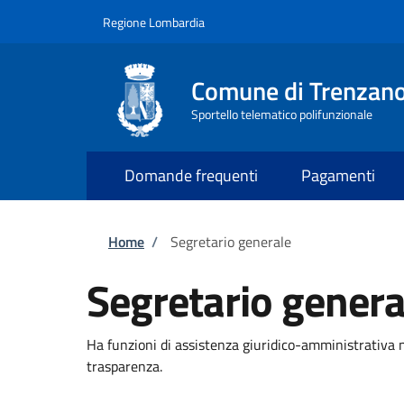
Salta al contenuto principale
Skip to footer content
Regione Lombardia
Comune di Trenzan
Sportello telematico polifunzionale
Domande frequenti
Pagamenti
Briciole di pane
Home
/
Segretario generale
Segretario genera
Ha funzioni di assistenza giuridico-amministrativa n
trasparenza.