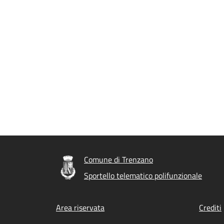
Comune di Trenzano
Sportello telematico polifunzionale
Footer menu
Area riservata
Crediti