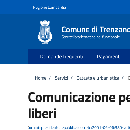
Salta al contenuto principale
Skip to footer content
Regione Lombardia
Comune di Trenzan
Sportello telematico polifunzionale
Domande frequenti
Pagamenti
Briciole di pane
Home
/
Servizi
/
Catasto e urbanistica
/
C
Comunicazione per 
liberi
(
urn:nir:presidente.repubblica:decreto:2001-06-06;380~art